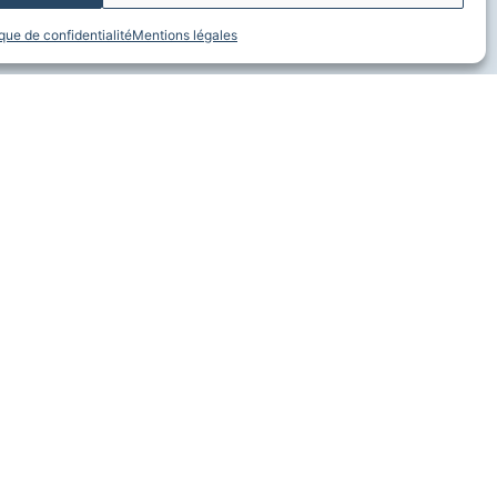
ique de confidentialité
Mentions légales
Nos réseaux
 de
on