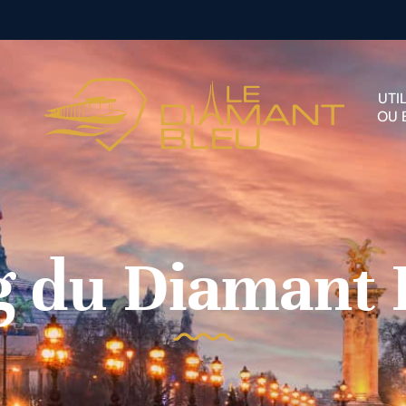
UTI
OU 
g du Diamant 