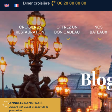
Dîner croisière
06 28 88 88 88
CROISIERES
OFFREZ UN
NOS
RESTAURATION
BON CADEAU
BATEAUX
Blo
ANNULEZ SANS FRAIS
Jusqu’à 48h avant le début de la
prestation