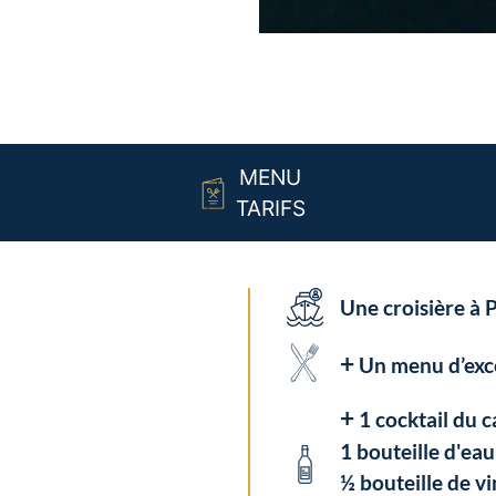
MENU
TARIFS
Une croisière à P
+
Un menu d’exc
+
1 cocktail du ca
1 bouteille d'ea
½ bouteille de v