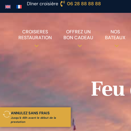
Dîner croisière
06 28 88 88 88
CROISIERES
OFFREZ UN
NOS
RESTAURATION
BON CADEAU
BATEAUX
Feu 
ANNULEZ SANS FRAIS
Jusqu’à 48h avant le début de la
prestation