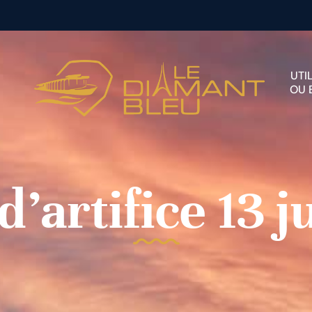
UTI
OU 
d’artifice 13 ju