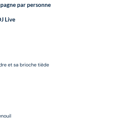
mpagne par personne
J Live
re et sa brioche tiède
enouil