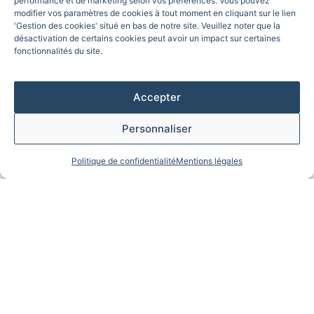
performance et de marketing selon vos préférences. Vous pouvez
modifier vos paramètres de cookies à tout moment en cliquant sur le lien
'Gestion des cookies' situé en bas de notre site. Veuillez noter que la
désactivation de certains cookies peut avoir un impact sur certaines
fonctionnalités du site.
Une cuisine généreuse et
savoureuse qui fait
Accepter
honneur à l'Italie
Personnaliser
Politique de confidentialité
Mentions légales
Vous adorez les
déjeuners italiens
? Avec les
plats
de Trattoria en Seine
, vous n’allez pas être déçu.
Dans un style bistro généreux, mais toujours exigeant,
nous vous proposons un déjeuner convivial et
savoureux. Notre
formule bistronomique
comprend
une entrée, un plat et un dessert et est élaborée avec
passion par notre chef.