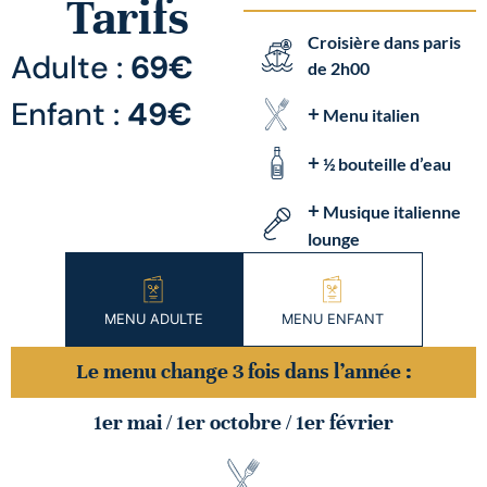
Tarifs
Croisière dans paris
Adulte :
69€
de 2h00
Enfant :
49€
+
Menu italien
+
½ bouteille d’eau
+
Musique italienne
lounge
MENU ADULTE
MENU ENFANT
Le menu change 3 fois dans l’année :
1er mai / 1er octobre / 1er février