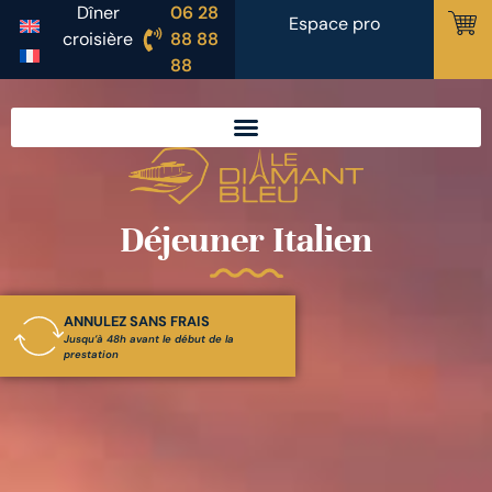
Dîner
06 28
Espace pro
croisière
88 88
88
Déjeuner Italien
ANNULEZ SANS FRAIS
Jusqu’à 48h avant le début de la
prestation