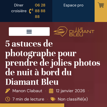
Dîner
06 28
Espace pro
croisière
88 88
88
5 astuces de
UTILISER UN COUPON
OU BON D’INVITATION
photographe pour
prendre de jolies photos
de nuit à bord du
Diamant Bleu
Manon Clabaut
12 janvier 2026
7 min de lecture
Non classifié(e)