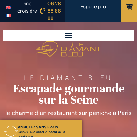
Dîner
06 28
Espace pro
croisière
88 88
88
LE DIAMANT BLEU
Escapade gourmande
sur la Seine
le charme d’un restaurant sur péniche à Paris
ANNULEZ SANS FRAIS
Jusqu’à 48h avant le début de la
prestation