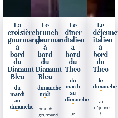
La
Le
Le
Le
croisière
brunch
dîner
déjeune
gourmande
gourmand
italien
italien
à
à
à
à
bord
bord
bord
bord
du
du
du
du
Diamant
Diamant
Théo
Théo
Bleu
Bleu
du
le
mardi
dimanche
du
dimanche
au
mardi
midi
dimanche
au
un
dimanche
déjeuner
brunch
un
à
gourmand