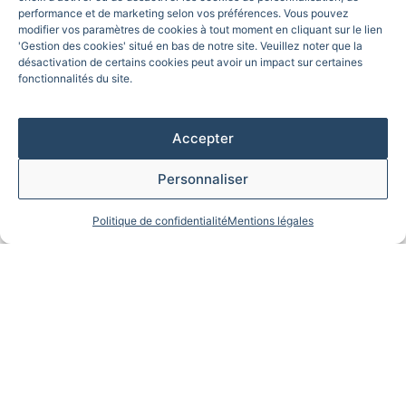
Une balade pittoresque
performance et de marketing selon vos préférences. Vous pouvez
sur la Seine
modifier vos paramètres de cookies à tout moment en cliquant sur le lien
'Gestion des cookies' situé en bas de notre site. Veuillez noter que la
désactivation de certains cookies peut avoir un impact sur certaines
fonctionnalités du site.
Accepter
Personnaliser
Politique de confidentialité
Mentions légales
Dès le départ, le Diamant Bleu vous offre une vue
panoramique imprenable sur
les rives de la Seine
. Vous
découvrirez les ponts emblématiques qui enjambent la
rivière, tels que le Pont de l’Alma, offrant des vues