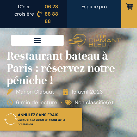
Dîner
06 28
Espace pro
croisière
88 88
88
Restaurant bateau à
UTILISER UN COUPON
OU BON D’INVITATION
Paris : réservez notre
péniche !
Manon Clabaut
15 avril 2023
6 min de lecture
Non classifié(e)
ANNULEZ SANS FRAIS
Jusqu’à 48h avant le début de la
prestation