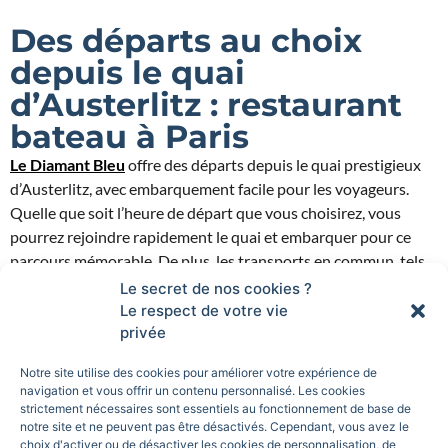
Des départs au choix
depuis le quai
d’Austerlitz : restaurant
bateau à Paris
Le Diamant Bleu
offre des départs depuis le quai prestigieux
d’Austerlitz, avec embarquement facile pour les voyageurs.
Quelle que soit l’heure de départ que vous choisirez, vous
pourrez rejoindre rapidement le quai et embarquer pour ce
parcours mémorable. De plus, les transports en commun, tels
que le RER ou le bus, vous permettent de vous y rendre
Le secret de nos cookies ?
facilement. Une fois à bord, vous serez accueilli par une
équipe
Le respect de votre vie
privée
attentionnée
qui vous guidera tout au long de votre
expérience à bord du Diamant Bleu.
Notre site utilise des cookies pour améliorer votre expérience de
navigation et vous offrir un contenu personnalisé. Les cookies
strictement nécessaires sont essentiels au fonctionnement de base de
notre site et ne peuvent pas être désactivés. Cependant, vous avez le
choix d'activer ou de désactiver les cookies de personnalisation, de