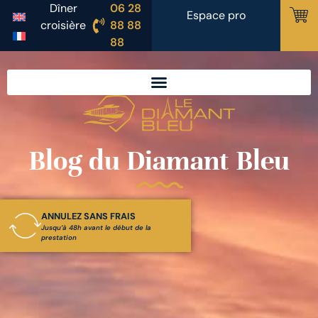
Dîner
06 28
Espace pro
croisière
88 88
88
Blog du Diamant Bleu
ANNULEZ SANS FRAIS
Jusqu’à 48h avant le début de la
prestation