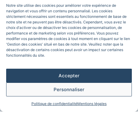
Notre site utilise des cookies pour améliorer votre expérience de
navigation et vous offrir un contenu personnalisé. Les cookies
strictement nécessaires sont essentiels au fonctionnement de base de
Aller à un buffet à volonté seul à
notre site et ne peuvent pas être désactivés. Cependant, vous avez le
choix d'activer ou de désactiver les cookies de personnalisation, de
Paris pour rencontrer des gens
performance et de marketing selon vos préférences. Vous pouvez
modifier vos paramètres de cookies à tout moment en cliquant sur le lien
'Gestion des cookies' situé en bas de notre site. Veuillez noter que la
Vous êtes seul à Paris et cherchez à faire de
désactivation de certains cookies peut avoir un impact sur certaines
nouvelles rencontres ? Les buffets à volonté à
fonctionnalités du site.
Paris offrent une opportunité exceptionnelle de
socialiser tout en savourant une expérience
gastronomique. Parmi les nombreux restaurants
Accepter
à volonté, le Diamant Bleu se distingue comme
un lieu privilégié pour les rencontres, combinant...
Personnaliser
Politique de confidentialité
Mentions légales
En savoir plus