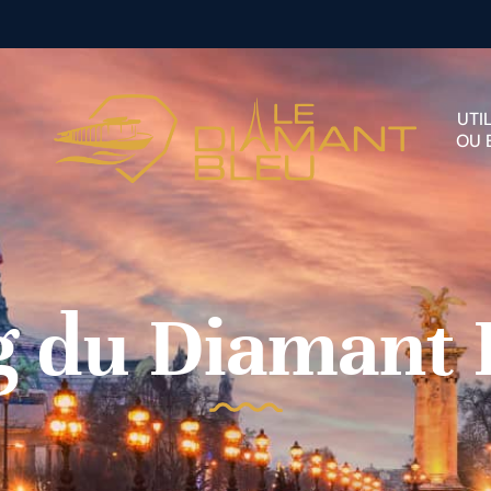
UTI
OU 
g du Diamant 