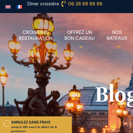
Dîner croisière
06 28 88 88 88
CROISIERES
OFFREZ UN
NOS
RESTAURATION
BON CADEAU
BATEAUX
Blo
ANNULEZ SANS FRAIS
Jusqu’à 48h avant le début de la
prestation