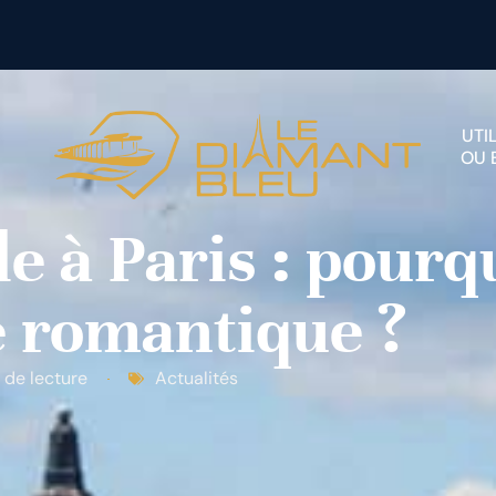
UTI
OU 
le à Paris : pourq
e romantique ?
 de lecture
Actualités