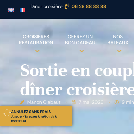
Dîner croisière
06 28 88 88 88
CROISIERES
OFFREZ UN
NOS
RESTAURATION
BON CADEAU
BATEAUX
Sortie en coup
dîner croisièr
Manon Clabaut
7 mai 2026
9 min
ANNULEZ SANS FRAIS
Jusqu’à 48h avant le début de la
prestation