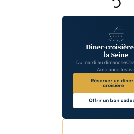
Diner-croisière
la Seine
Du mardi au dimanche
Cha
Ambiance festiv
Réserver un diner
croisière
Offrir un bon cade